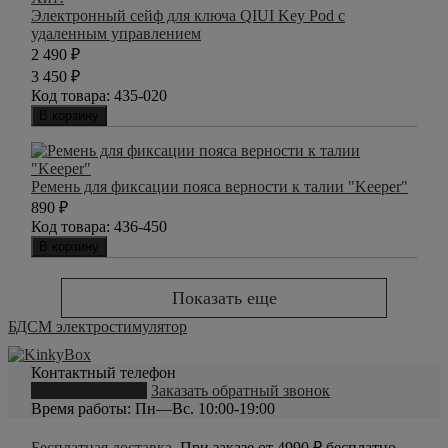
Электронный сейф для ключа QIUI Key Pod с
удаленным управлением
2 490
₽
3 450
₽
Код товара:
435-020
В корзину
Ремень для фиксации пояса верности к талии "Keeper"
890
₽
Код товара:
436-450
В корзину
Показать еще
БДСМ электростимулятор
Контактный телефон
8 (800) 550-20-79
Заказать обратный звонок
Время работы: Пн—Вс. 10:00-19:00
Бесплатная доставка
. При заказе от 4990 ₽ бесплатно