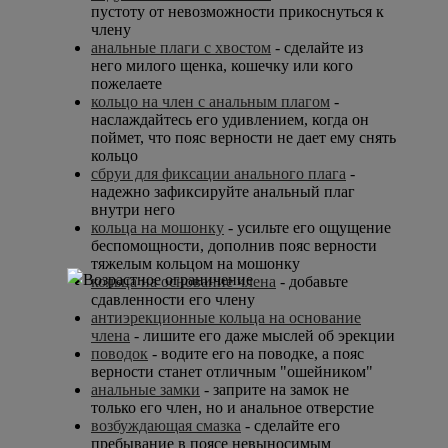
пустоту от невозможности прикоснуться к
члену
анальные плаги с хвостом
- сделайте из
него милого щенка, кошечку или кого
пожелаете
кольцо на член с анальным плагом
-
наслаждайтесь его удивлением, когда он
поймет, что пояс верности не дает ему снять
кольцо
сбруи для фиксации анального плага
-
надежно зафиксируйте анальный плаг
внутри него
кольца на мошонку
- усильте его ощущение
беспомощности, дополнив пояс верности
тяжелым кольцом на мошонку
кольца на основание члена
- добавьте
сдавленности его члену
антиэрекционные кольца на основание
члена
- лишите его даже мыслей об эрекции
поводок
- водите его на поводке, а пояс
верности станет отличным "ошейником"
анальные замки
- заприте на замок не
только его член, но и анальное отверстие
возбуждающая смазка
- сделайте его
пребывание в поясе невыносимым