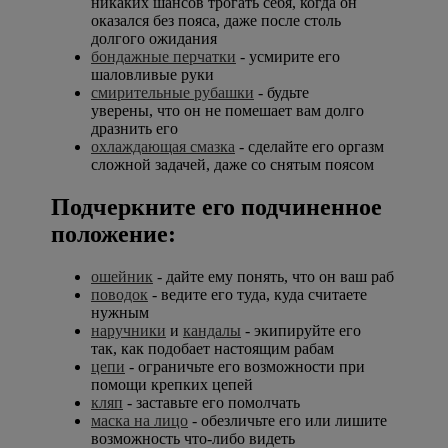
никаких шансов трогать себя, когда он
оказался без пояса, даже после столь
долгого ожидания
бондажные перчатки
- усмирите его
шаловливые руки
смирительные рубашки
- будьте
уверены, что он не помешает вам долго
дразнить его
охлаждающая смазка
- сделайте его оргазм
сложной задачей, даже со снятым поясом
Подчеркните его подчиненное
положение:
ошейник
- дайте ему понять, что он ваш раб
поводок
- ведите его туда, куда считаете
нужным
наручники
и
кандалы
- экипируйте его
так, как подобает настоящим рабам
цепи
- ограничьте его возможности при
помощи крепких цепей
кляп
- заставьте его помолчать
маска на лицо
- обезличьте его или лишите
возможность что-либо видеть